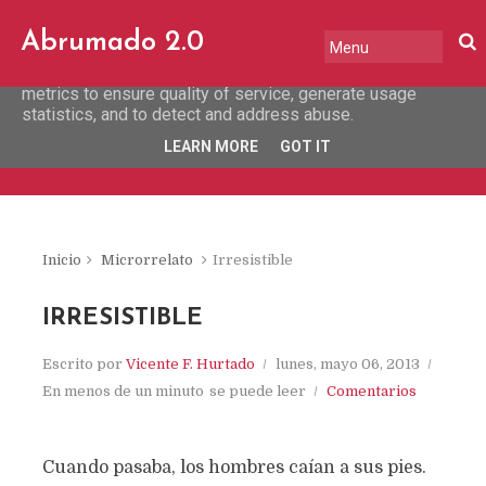
This site uses cookies from Google to deliver its services
Abrumado 2.0
and to analyze traffic. Your IP address and user-agent are
shared with Google along with performance and security
metrics to ensure quality of service, generate usage
statistics, and to detect and address abuse.
LEARN MORE
GOT IT
Inicio
Microrrelato
Irresistible
IRRESISTIBLE
Escrito por
Vicente F. Hurtado
lunes, mayo 06, 2013
En menos de un minuto
se puede leer
Comentarios
Cuando pasaba, los hombres caían a sus pies.