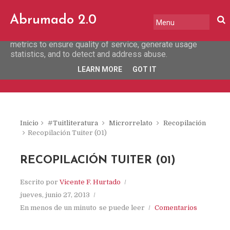
This site uses cookies from Google to deliver its services
Abrumado 2.0
and to analyze traffic. Your IP address and user-agent are
shared with Google along with performance and security
metrics to ensure quality of service, generate usage
statistics, and to detect and address abuse.
LEARN MORE
GOT IT
Inicio
#Tuitliteratura
Microrrelato
Recopilación
Recopilación Tuiter (01)
RECOPILACIÓN TUITER (01)
Escrito por
Vicente F. Hurtado
jueves, junio 27, 2013
En menos de un minuto
se puede leer
Comentarios