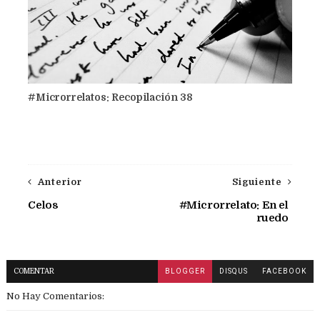
#Microrrelatos: Recopilación 38
Anterior
Siguiente
Celos
#Microrrelato: En el
ruedo
COMENTAR
BLOGGER
DISQUS
FACEBOOK
No Hay Comentarios: