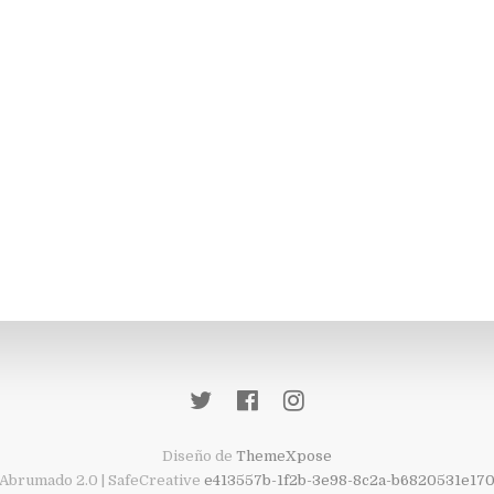
Diseño de
ThemeXpose
Abrumado 2.0 | SafeCreative
e413557b-1f2b-3e98-8c2a-b6820531e17