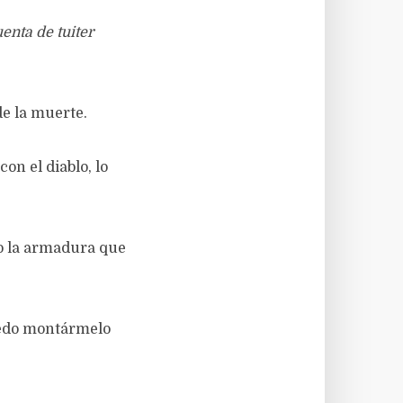
enta de tuiter
de la muerte.
on el diablo, lo
jo la armadura que
puedo montármelo