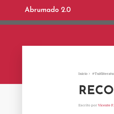
This site uses cookies from Google to d
Abrumado 2.0
are shared with Google along with perf
statistics, and to detect and address a
Inicio
#Tuitliteratu
RECO
Escrito por
Vicente F