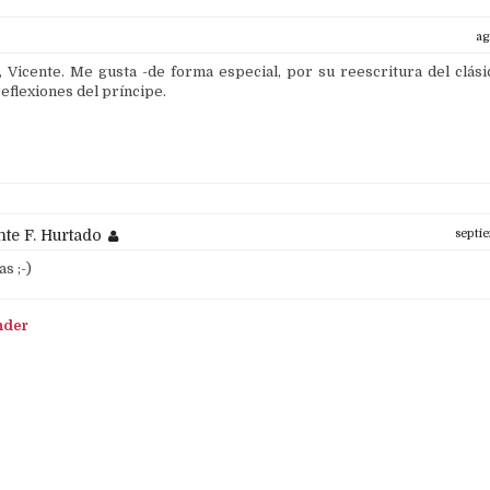
ag
Vicente. Me gusta -de forma especial, por su reescritura del clási
 reflexiones del príncipe.
s
nte F. Hurtado
septi
s ;-)
nder