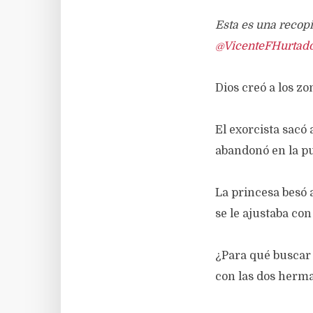
Esta es una recopi
@VicenteFHurtad
Dios creó a los z
El exorcista sacó 
abandonó en la p
La princesa besó 
se le ajustaba con
¿Para qué buscar 
con las dos herm