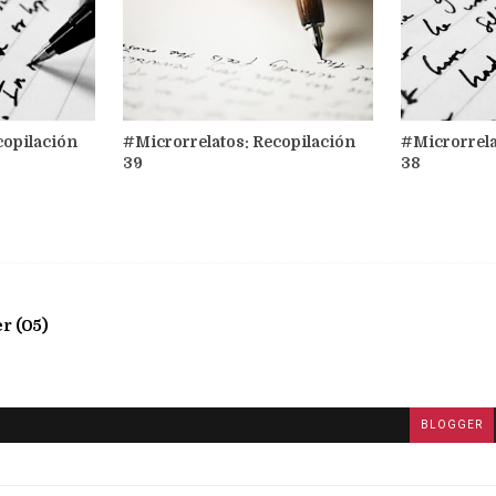
copilación
#Microrrelatos: Recopilación
#Microrrela
39
38
r (05)
BLOGGER