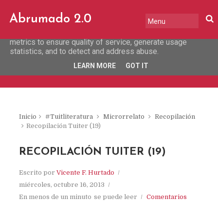
This site uses cookies from Google to deliver its services
Abrumado 2.0
and to analyze traffic. Your IP address and user-agent are
shared with Google along with performance and security
metrics to ensure quality of service, generate usage
statistics, and to detect and address abuse.
LEARN MORE
GOT IT
Inicio
#Tuitliteratura
Microrrelato
Recopilación
Recopilación Tuiter (19)
RECOPILACIÓN TUITER (19)
Escrito por
Vicente F. Hurtado
miércoles, octubre 16, 2013
En menos de un minuto
se puede leer
Comentarios