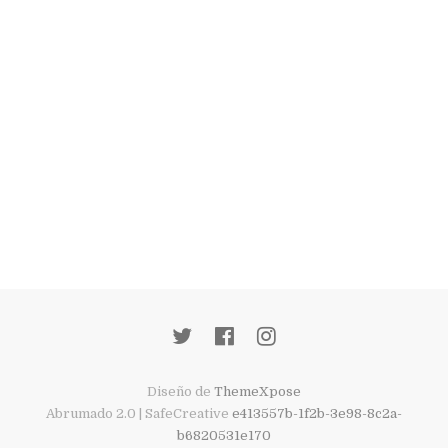
Diseño de
ThemeXpose
Abrumado 2.0 | SafeCreative
e413557b-1f2b-3e98-8c2a-
b6820531e170