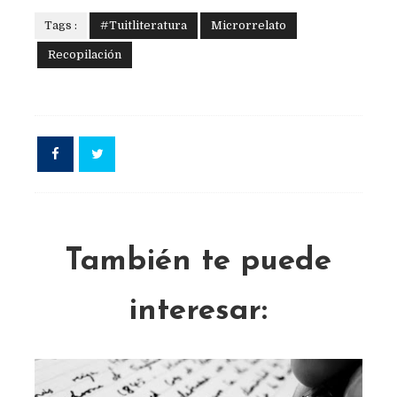
Tags :
#Tuitliteratura
Microrrelato
Recopilación
También te puede
interesar: