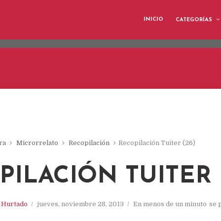
eliver its services and to analyze traffic. Your IP address and 
INICIO
CATEGORÍAS
ormance and security metrics to ensure quality of service, gene
buse.
ra
Microrrelato
Recopilación
Recopilación Tuiter (26)
PILACIÓN TUITER 
. Hurtado
jueves, noviembre 28, 2013
En menos de un minuto
se 