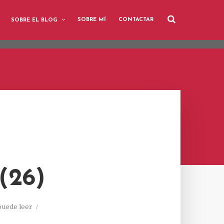
user-agent
SOBRE MÍ
CONTACTAR
SOBRE EL BLOG
rate usage
LEARN MORE
GOT IT
(26)
puede leer