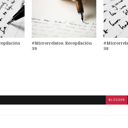
copilación
#Microrrelatos: Recopilación
#Microrrela
39
38
BLOGGER