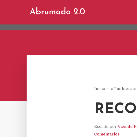
This site uses cookies from Google to d
Abrumado 2.0
are shared with Google along with perf
statistics, and to detect and address a
Inicio
#Tuitliteratu
RECO
Escrito por
Vicente F
Comentarios