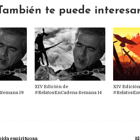
También te puede interesar
XIV Edición de
XIV Edición
 Semana 19
#RelatosEnCadena Semana 14
#RelatosEn
bida espirituosa
El