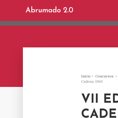
This site uses cookies from Google to d
Abrumado 2.0
are shared with Google along with perf
statistics, and to detect and address a
Inicio
Concursos
Cadena: 1943
VII 
CADEN