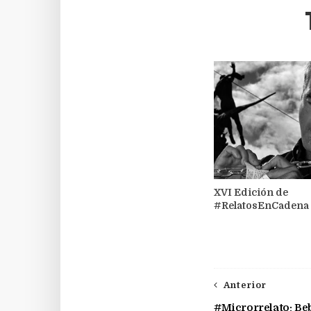
XVI Edición de
#RelatosEnCadena
Anterior
#Microrrelato: Be