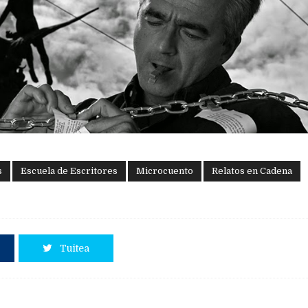
s
Escuela de Escritores
Microcuento
Relatos en Cadena
Tuitea