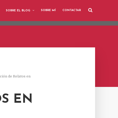
user-agent
SOBRE MÍ
CONTACTAR
SOBRE EL BLOG
rate usage
LEARN MORE
GOT IT
ición de Relatos en
OS EN