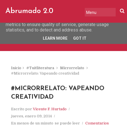
This site uses cookies from Google to deliver its services
Abrumado 2.0
and to analyze traffic. Your IP address and user-agent are
shared with Google along with performance and security
metrics to ensure quality of service, generate usage
statistics, and to detect and address abuse.
LEARN MORE
GOT IT
Inicio
#Tuitliteratura
Microrrelato
#Microrrelato: Vapeando creatividad
#MICRORRELATO: VAPEANDO
CREATIVIDAD
Escrito por
Vicente F. Hurtado
jueves, enero 09, 2014
En menos de un minuto
se puede leer
Comentarios