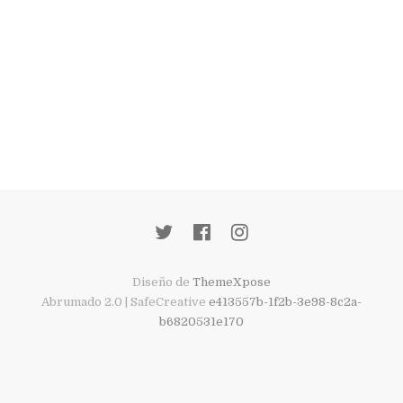
Diseño de
ThemeXpose
Abrumado 2.0 | SafeCreative
e413557b-1f2b-3e98-8c2a-
b6820531e170