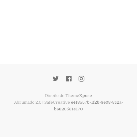
Diseño de
ThemeXpose
Abrumado 2.0 | SafeCreative
e413557b-1f2b-3e98-8c2a-
b6820531e170