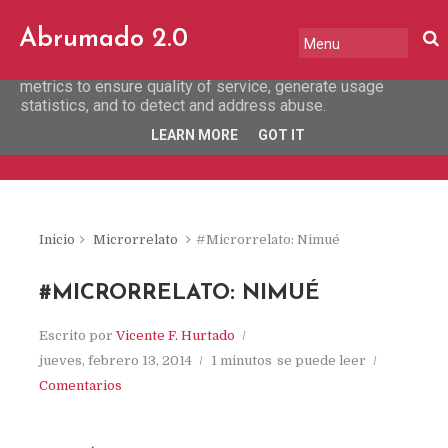
This site uses cookies from Google to deliver its services
Abrumado 2.0
and to analyze traffic. Your IP address and user-agent are
shared with Google along with performance and security
metrics to ensure quality of service, generate usage
statistics, and to detect and address abuse.
LEARN MORE
GOT IT
Inicio
Microrrelato
#Microrrelato: Nimué
#MICRORRELATO: NIMUÉ
Escrito por
Vicente F. Hurtado
jueves, febrero 13, 2014
1 minutos
se puede leer
Comentarios