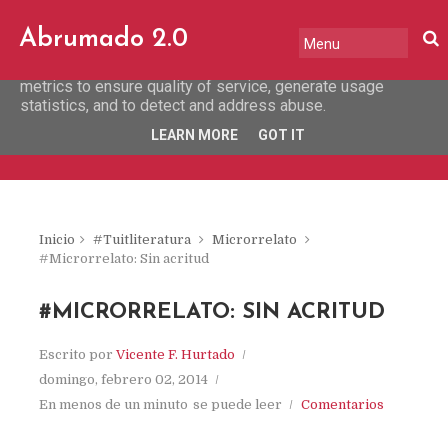
This site uses cookies from Google to deliver its services
Abrumado 2.0
and to analyze traffic. Your IP address and user-agent are
shared with Google along with performance and security
metrics to ensure quality of service, generate usage
statistics, and to detect and address abuse.
LEARN MORE
GOT IT
Inicio
#Tuitliteratura
Microrrelato
#Microrrelato: Sin acritud
#MICRORRELATO: SIN ACRITUD
Escrito por
Vicente F. Hurtado
domingo, febrero 02, 2014
En menos de un minuto
se puede leer
Comentarios