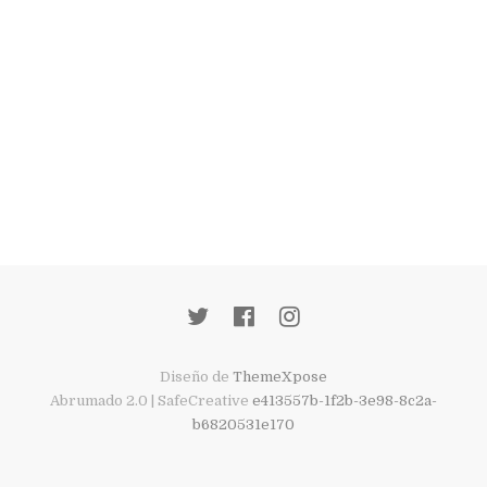
Diseño de
ThemeXpose
Abrumado 2.0 | SafeCreative
e413557b-1f2b-3e98-8c2a-
b6820531e170