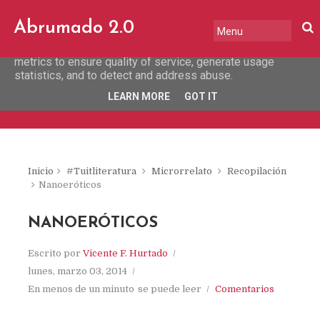
This site uses cookies from Google to deliver its services
Abrumado 2.0
and to analyze traffic. Your IP address and user-agent are
shared with Google along with performance and security
metrics to ensure quality of service, generate usage
statistics, and to detect and address abuse.
LEARN MORE
GOT IT
Inicio
#Tuitliteratura
Microrrelato
Recopilación
Nanoeróticos
NANOERÓTICOS
Escrito por
Vicente F. Hurtado
lunes, marzo 03, 2014
En menos de un minuto
se puede leer
Comentarios