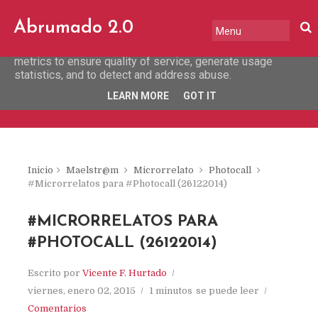
This site uses cookies from Google to deliver its services
Abrumado 2.0
and to analyze traffic. Your IP address and user-agent are
shared with Google along with performance and security
metrics to ensure quality of service, generate usage
statistics, and to detect and address abuse.
LEARN MORE
GOT IT
Inicio
Maelstr@m
Microrrelato
Photocall
#Microrrelatos para #Photocall (26122014)
#MICRORRELATOS PARA
#PHOTOCALL (26122014)
Escrito por
Vicente F. Hurtado
viernes, enero 02, 2015
1 minutos
se puede leer
Comentarios