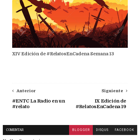
XIV Edición de #RelatosEnCadena Semana 13
Anterior
Siguiente
#ENTC La Radio en un
IX Edición de
#relato
#RelatosEnCadena 19
COMENTAR
BLOGGER
DISQUS
FACEBOOK