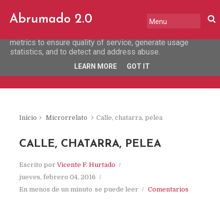
This site uses cookies from Google to deliver its services
Abrumado 2.0
and to analyze traffic. Your IP address and user-agent are
shared with Google along with performance and security
metrics to ensure quality of service, generate usage
statistics, and to detect and address abuse.
LEARN MORE
GOT IT
Inicio
Microrrelato
Calle, chatarra, pelea
CALLE, CHATARRA, PELEA
Escrito por
Vicente F. Hurtado
jueves, febrero 04, 2016
En menos de un minuto
se puede leer
Comentarios