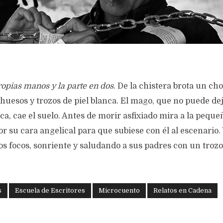
ropias manos y la parte en dos
. De la chistera brota un ch
huesos y trozos de piel blanca. El mago, que no puede de
a, cae el suelo. Antes de morir asfixiado mira a la peque
or su cara angelical para que subiese con él al escenario. 
los focos, sonriente y saludando a sus padres con un trozo
s
Escuela de Escritores
Microcuento
Relatos en Cadena