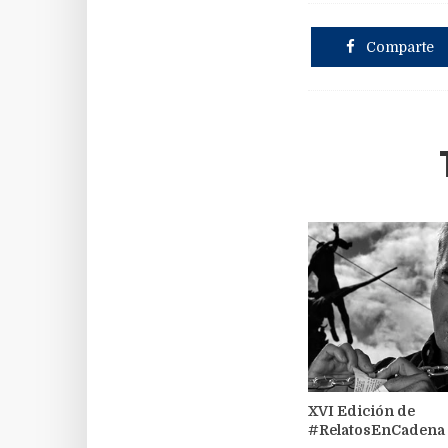
Comparte
XVI Edición de
#RelatosEnCadena