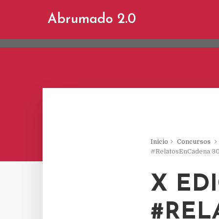
This site uses cookies from Google to d
Abrumado 2.0
are shared with Google along with perf
statistics, and to detect and address a
Inicio
Concursos
#RelatosEnCadena 3
X ED
#REL