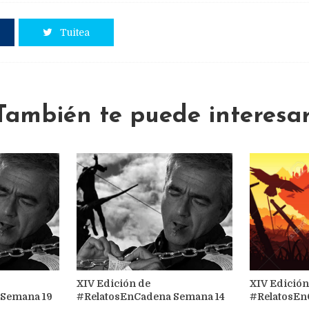
Tuitea
También te puede interesar
XIV Edición de
XIV Edición
 Semana 19
#RelatosEnCadena Semana 14
#RelatosEn