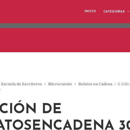
eliver its services and to analyze traffic. Your IP address and 
INICIO
CATEGORÍAS
ormance and security metrics to ensure quality of service, gene
buse.
Escuela de Escritores
Microcuento
Relatos en Cadena
X Edic
0
ICIÓN DE
ATOSENCADENA 3