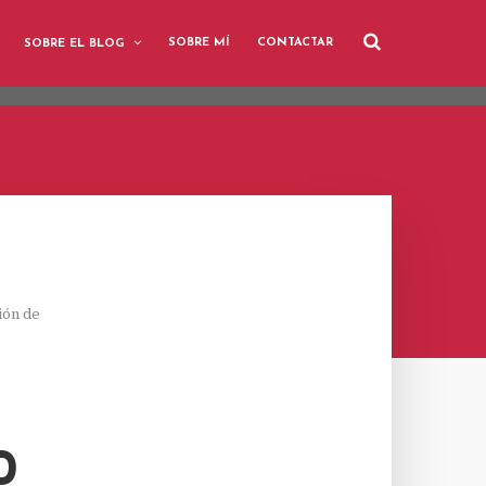
user-agent
SOBRE MÍ
CONTACTAR
SOBRE EL BLOG
rate usage
LEARN MORE
GOT IT
ión de
0