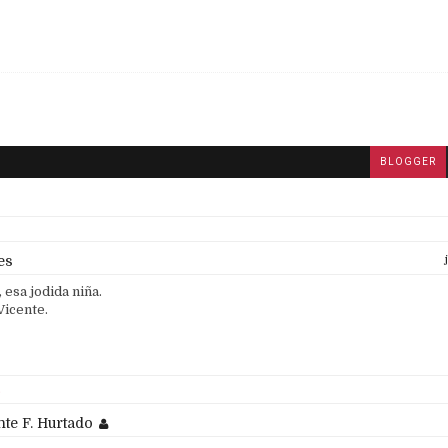
BLOGGER
es
 esa jodida niña.
Vicente.
s
nte F. Hurtado