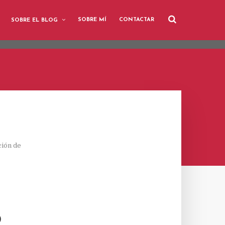
user-agent
SOBRE MÍ
CONTACTAR
SOBRE EL BLOG
rate usage
LEARN MORE
GOT IT
ción de
6