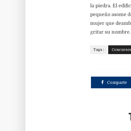
la piedra. El edif
pequeño asome de e
mujer que deambul
gritar su nombre.
Tags :
Concurso
Comparte