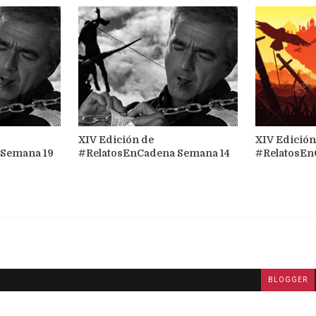
XIV Edición de
XIV Edición
 Semana 19
#RelatosEnCadena Semana 14
#RelatosEn
BLOGGER