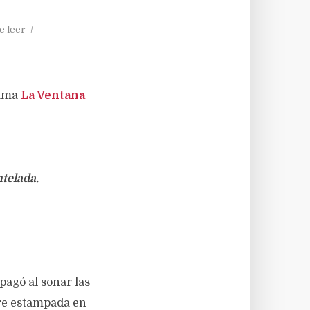
e leer
rama
La Ventana
telada.
pagó al sonar las
gre estampada en