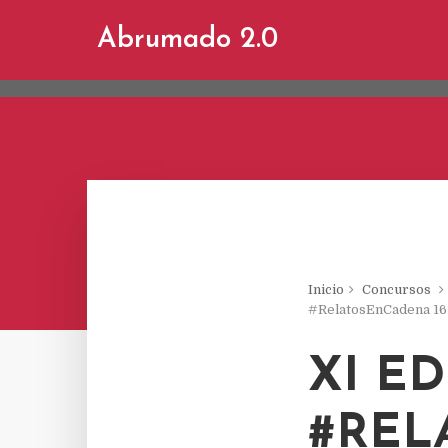
This site uses cookies from Google to d
Abrumado 2.0
are shared with Google along with perf
statistics, and to detect and address a
Inicio
Concursos
#RelatosEnCadena 16
XI E
#REL