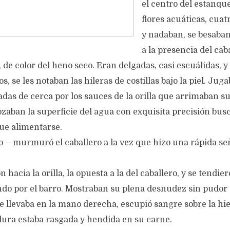
el centro del estanque
flores acuáticas, cua
y nadaban, se besaban
a la presencia del cab
de color del heno seco. Eran delgadas, casi escuálidas, y
, se les notaban las hileras de costillas bajo la piel. Jug
iadas de cerca por los sauces de la orilla que arrimaban s
ozaban la superficie del agua con exquisita precisión b
que alimentarse.
 —murmuró el caballero a la vez que hizo una rápida señ
 hacia la orilla, la opuesta a la del caballero, y se tendie
do por el barro. Mostraban su plena desnudez sin pudor
ue llevaba en la mano derecha, escupió sangre sobre la hie
ura estaba rasgada y hendida en su carne.