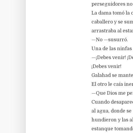
perseguidores no l
La dama tomó la 
caballero y se sum
arrastraba al est
—No —susurró.
Una de las ninfas 
—¡Debes venir! ¡D
¡Debes venir!
Galahad se manten
El otro le caía in
—Que Dios me perd
Cuando desapareci
al agua, donde se
hundieron y las al
estanque tomando 