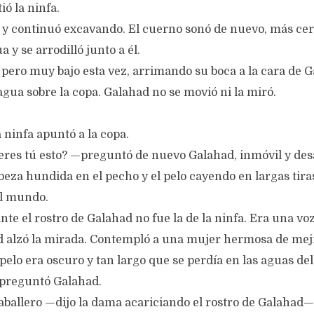
ó la ninfa.
 y continuó excavando. El cuerno sonó de nuevo, más cer
a y se arrodilló junto a él.
pero muy bajo esta vez, arrimando su boca a la cara de Ga
agua sobre la copa. Galahad no se movió ni la miró.
ninfa apuntó a la copa.
eres tú esto? —preguntó de nuevo Galahad, inmóvil y des
beza hundida en el pecho y el pelo cayendo en largas tira
al mundo.
nte el rostro de Galahad no fue la de la ninfa. Era una vo
d alzó la mirada. Contempló a una mujer hermosa de meji
pelo era oscuro y tan largo que se perdía en las aguas de
preguntó Galahad.
aballero —dijo la dama acariciando el rostro de Galahad—