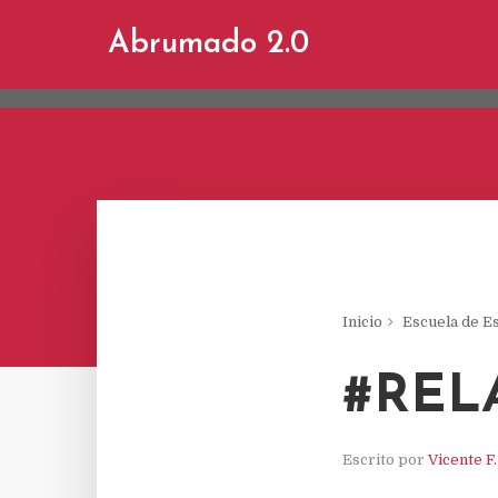
This site uses cookies from Google to d
Abrumado 2.0
are shared with Google along with perf
statistics, and to detect and address a
Inicio
Escuela de E
#REL
Escrito por
Vicente F