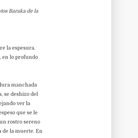
atos Baraka de la
re la espesura.
, en lo profundo
adura manchada
, se deshizo del
ejando ver la
espeso que se le
 un rostro sereno
a de la muerte. En