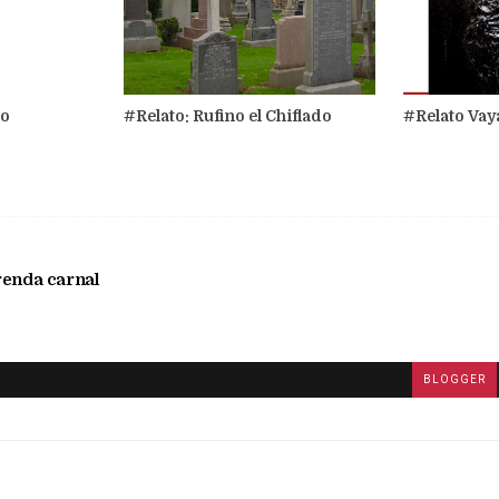
lo
#Relato: Rufino el Chiflado
#Relato Vay
renda carnal
BLOGGER