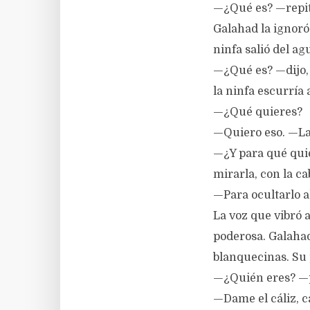
—¿Qué es? —repiti
Galahad la ignoró
ninfa salió del agu
—¿Qué es? —dijo, 
la ninfa escurría 
—¿Qué quieres?
—Quiero eso. —La 
—¿Y para qué qui
mirarla, con la ca
—Para ocultarlo 
La voz que vibró a
poderosa. Galaha
blanquecinas. Su 
—¿Quién eres? —
—Dame el cáliz, c