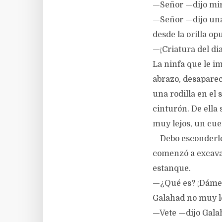
—Señor —dijo mir
—Señor —dijo una 
desde la orilla op
—¡Criatura del di
La ninfa que le im
abrazo, desapareci
una rodilla en el 
cinturón. De ella 
muy lejos, un cue
—Debo esconderlo
comenzó a excavar
estanque.
—¿Qué es? ¡Dámelo
Galahad no muy le
—Vete —dijo Galah