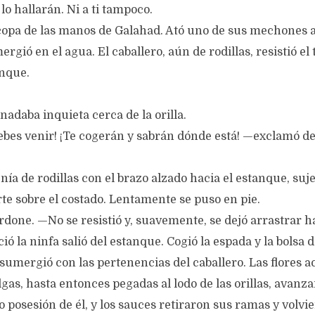
o hallarán. Ni a ti tampoco.
copa de las manos de Galahad. Ató uno de sus mechones 
ergió en el agua. El caballero, aún de rodillas, resistió el 
anque.
nadaba inquieta cerca de la orilla.
ebes venir! ¡Te cogerán y sabrán dónde está! —exclamó d
ía de rodillas con el brazo alzado hacia el estanque, suj
erte sobre el costado. Lentamente se puso en pie.
one. —No se resistió y, suavemente, se dejó arrastrar ha
ó la ninfa salió del estanque. Cogió la espada y la bolsa 
 sumergió con las pertenencias del caballero. Las flores a
gas, hasta entonces pegadas al lodo de las orillas, avanza
posesión de él, y los sauces retiraron sus ramas y volvi