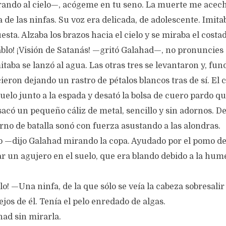
ando al cielo—, acógeme en tu seno. La muerte me acech
de las ninfas. Su voz era delicada, de adolescente. Imitab
uesta. Alzaba los brazos hacia el cielo y se miraba el costa
ablo! ¡Visión de Satanás! —gritó Galahad—, no pronuncies
itaba se lanzó al agua. Las otras tres se levantaron y, fun
eron dejando un rastro de pétalos blancos tras de sí. El 
suelo junto a la espada y desató la bolsa de cuero pardo q
sacó un pequeño cáliz de metal, sencillo y sin adornos. De
rno de batalla sonó con fuerza asustando a las alondras.
 —dijo Galahad mirando la copa. Ayudado por el pomo de
 un agujero en el suelo, que era blando debido a la hume
! —Una ninfa, de la que sólo se veía la cabeza sobresalir 
jos de él. Tenía el pelo enredado de algas.
ad sin mirarla.