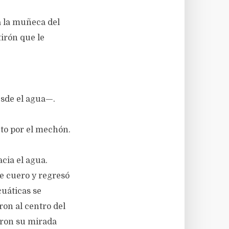
a la muñeca del
tirón que le
esde el agua—.
eto por el mechón.
cia el agua.
de cuero y regresó
cuáticas se
ron al centro del
eron su mirada