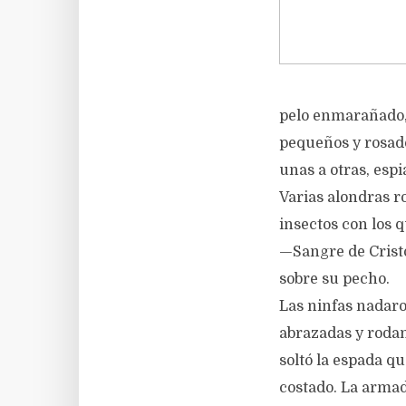
pelo enmarañado, 
pequeños y rosados
unas a otras, esp
Varias alondras r
insectos con los 
—Sangre de Cristo
sobre su pecho.
Las ninfas nadaron
abrazadas y rodan
soltó la espada q
costado. La armad