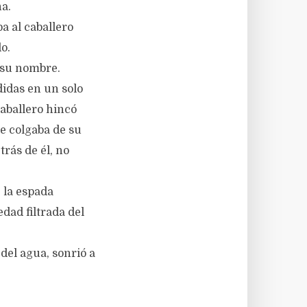
a.
a al caballero
do.
 su nombre.
didas en un solo
caballero hincó
ue colgaba de su
trás de él, no
 la espada
dad filtrada del
del agua, sonrió a