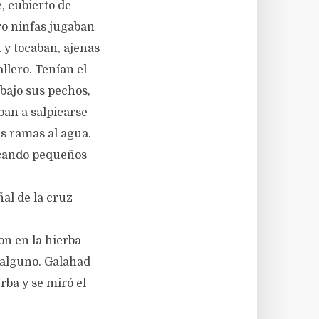
, cubierto de
tro ninfas jugaban
 y tocaban, ajenas
allero. Tenían el
 bajo sus pechos,
aban a salpicarse
us ramas al agua.
uscando pequeños
al de la cruz
ron en la hierba
 alguno. Galahad
rba y se miró el