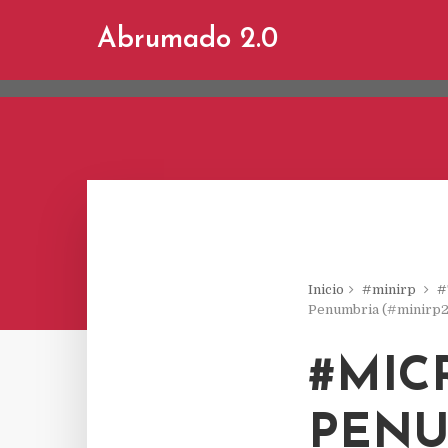
This site uses cookies from Google to d
Abrumado 2.0
are shared with Google along with perf
statistics, and to detect and address a
Inicio
#minirp
#
Penumbria (#minirp2
#MIC
PENU