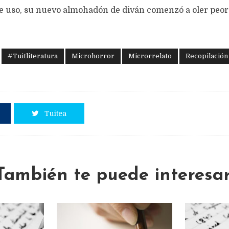
de uso, su nuevo almohadón de diván comenzó a oler peor
#Tuitliteratura
Microhorror
Microrrelato
Recopilación
Tuitea
También te puede interesar