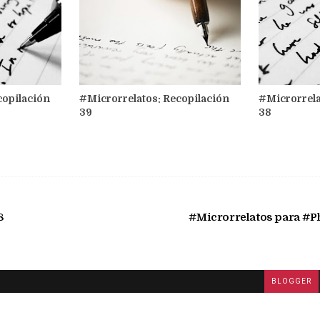
copilación
#Microrrelatos: Recopilación
#Microrrela
39
38
8
#Microrrelatos para #Ph
BLOGGER