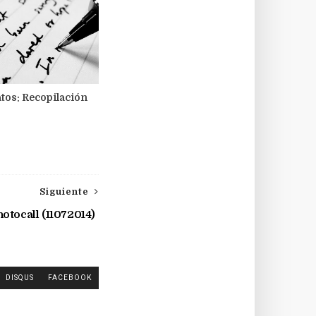
tos: Recopilación
Siguiente
otocall (11072014)
DISQUS
FACEBOOK