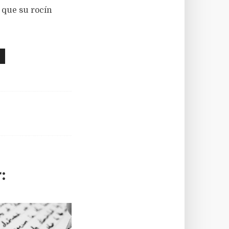
 que su rocín
: