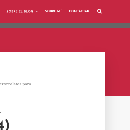
user-agent
SOBRE MÍ
CONTACTAR
SOBRE EL BLOG
rate usage
LEARN MORE
GOT IT
crorrelatos para
A
4)