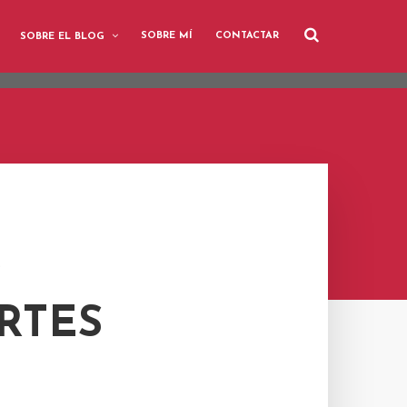
user-agent
SOBRE MÍ
CONTACTAR
SOBRE EL BLOG
rate usage
LEARN MORE
GOT IT
.
RTES