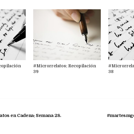
copilación
#Microrrelatos: Recopilación
#Microrrela
39
38
latos en Cadena: Semana 28.
#martesmge 