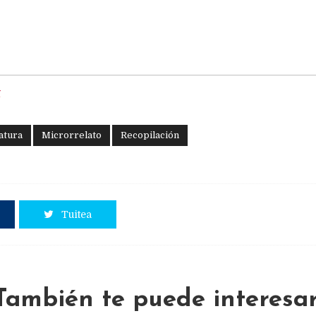
g
atura
Microrrelato
Recopilación
Tuitea
También te puede interesar