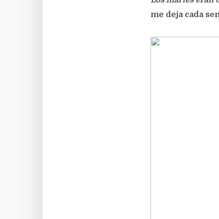
Los martes eran d
me deja cada se