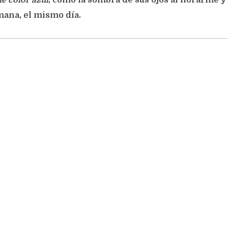
e color azul
, como la sombra de sus ojos al llorarme y 
mana, el mismo día.