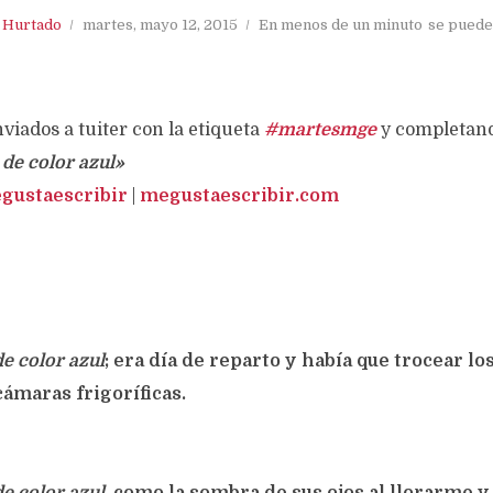
. Hurtado
martes, mayo 12, 2015
En menos de un minuto
se puede
viados a tuiter con la etiqueta
#martesmge
y completando
de color azul»
ustaescribir
|
megustaescribir.com
e color azul
; era día de reparto y había que trocear l
cámaras frigoríficas.