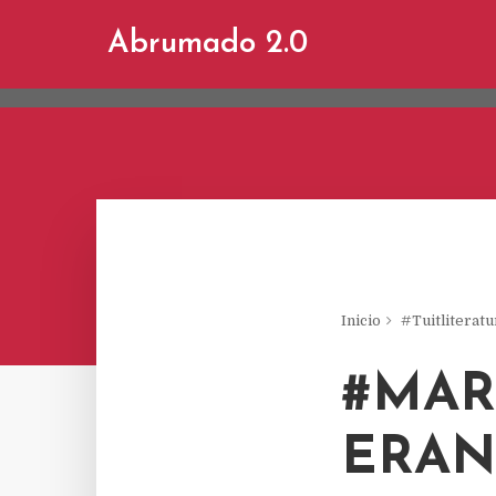
This site uses cookies from Google to d
Abrumado 2.0
are shared with Google along with perf
statistics, and to detect and address a
Inicio
#Tuitliteratu
#MAR
ERAN.