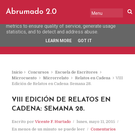
This site uses cookies from Google to deliver its services
Abrumado 2.0
and to analyze traffic. Your IP address and user-agent are
shared with Google along with performance and security
metrics to ensure quality of service, generate usage
statistics, and to detect and address abuse.
LEARN MORE
GOT IT
Inicio
Concursos
Escuela de Escritores
Microcuento
Microrrelato
Relatos en Cadena
VIII
Edición de Relatos en Cadena: Semana 28.
VIII EDICIÓN DE RELATOS EN
CADENA: SEMANA 28.
Escrito por
Vicente F. Hurtado
lunes, mayo 11, 2015
En menos de un minuto
se puede leer
Comentarios