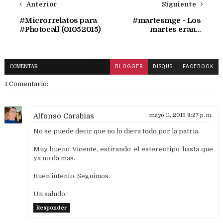
Anterior
Siguiente
#Microrrelatos para
#martesmge - Los
#Photocall (01052015)
martes eran...
COMENTAR
BLOGGER
DISQUS
FACEBOOK
1 Comentario:
Alfonso Carabias
mayo 11, 2015 9:27 p. m.
No se puede decir que no lo diera todo por la patria.
Muy bueno Vicente, estirando el estereotipo hasta que
ya no da mas.
Buen intento. Seguimos.
Un saludo.
Responder