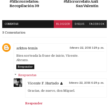
#Microrrelatos:
#Microrrelato Anti
Recopilación 39
San Valentín
COMENTAR
BLOGGER
DISQUS
FACEBOOK
3 Comentarios:
arktos-temis
febrero 22, 2016 1:29 p. m.
Bien sorteada la frase de inicio, Vicente.
Abrazo.
Responder
Respuestas
Vicente F. Hurtado
febrero 22, 2016 6:29 p. m.
Gracias, de nuevo, don Miguel.
Responder