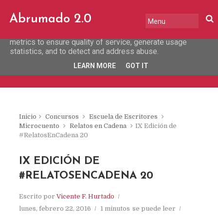
This site uses cookies from Google to deliver its services
Abrumado 2.0
and to analyze traffic. Your IP address and user-agent are
shared with Google along with performance and security
metrics to ensure quality of service, generate usage
statistics, and to detect and address abuse.
LEARN MORE
GOT IT
Inicio
Concursos
Escuela de Escritores
Microcuento
Relatos en Cadena
IX Edición de
#RelatosEnCadena 20
IX EDICIÓN DE
#RELATOSENCADENA 20
Escrito por
Vicente F. Hurtado
lunes, febrero 22, 2016
1 minutos
se puede leer