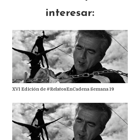
interesar:
XVI Edición de #RelatosEnCadena Semana 19