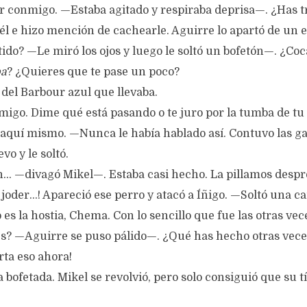
 conmigo. —Estaba agitado y respiraba deprisa—. ¿Has tr
 él e hizo mención de cachearle. Aguirre lo apartó de un
do? —Le miró los ojos y luego le soltó un bofetón—. ¿Coc
ba
? ¿Quieres que te pase un poco?
 del Barbour azul que llevaba.
igo. Dime qué está pasando o te juro por la tumba de tu
 aquí mismo. —Nunca le había hablado así. Contuvo las g
vo y le soltó.
n… —divagó Mikel—. Estaba casi hecho. La pillamos desp
 ¡joder…! Apareció ese perro y atacó a Íñigo. —Soltó una c
o es la hostia, Chema. Con lo sencillo que fue las otras vec
s? —Aguirre se puso pálido—. ¿Qué has hecho otras vece
ta eso ahora!
a bofetada. Mikel se revolvió, pero solo consiguió que su tí