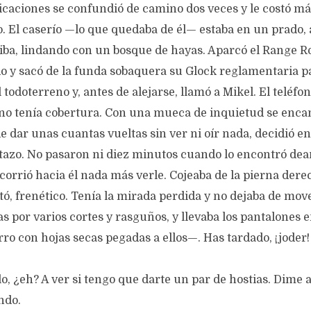
dicaciones se confundió de camino dos veces y le costó m
no. El caserío —lo que quedaba de él— estaba en un prado,
iba, lindando con un bosque de hayas. Aparcó el Range Ro
 y sacó de la funda sobaquera su Glock reglamentaria p
 todoterreno y, antes de alejarse, llamó a Mikel. El teléfo
no tenía cobertura. Con una mueca de inquietud se enca
e dar unas cuantas vueltas sin ver ni oír nada, decidió e
stazo. No pasaron ni diez minutos cuando lo encontró de
 corrió hacia él nada más verle. Cojeaba de la pierna dere
ó, frenético. Tenía la mirada perdida y no dejaba de mov
 por varios cortes y rasguños, y llevaba los pantalones
o con hojas secas pegadas a ellos—. Has tardado, ¡joder
o, ¿eh? A ver si tengo que darte un par de hostias. Dim
ndo.