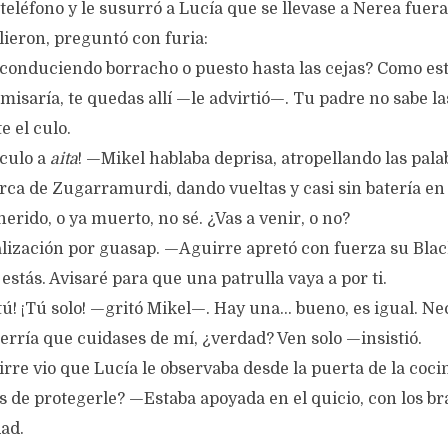
teléfono y le susurró a Lucía que se llevase a Nerea fuera
lieron, preguntó con furia:
conduciendo borracho o puesto hasta las cejas? Como esté
omisaría, te quedas allí —le advirtió—. Tu padre no sabe l
e el culo.
 culo a
aita
! —Mikel hablaba deprisa, atropellando las pal
ca de Zugarramurdi, dando vueltas y casi sin batería en 
herido, o ya muerto, no sé. ¿Vas a venir, o no?
lización por guasap. —Aguirre apretó con fuerza su Blac
stás. Avisaré para que una patrulla vaya a por ti.
 tú! ¡Tú solo! —gritó Mikel—. Hay una… bueno, es igual. N
erría que cuidases de mí, ¿verdad? Ven solo —insistió.
rre vio que Lucía le observaba desde la puerta de la coci
de protegerle? —Estaba apoyada en el quicio, con los b
ad.