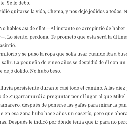
e. Se lo debo.
ió quitarse la vida, Chema, y nos dejó jodidos a todos. N
¡No hables así de ella! —Al instante se arrepintió de haber 
—. Lo siento, perdona. Te prometo que esta será la últim
sintió.
mitorio y se puso la ropa que solía usar cuando iba a busc
 salir. La pequeña de cinco años se despidió de él con un
e dejó dolido. No hubo beso.
lluvia persistente durante casi todo el camino. A las diez
a de Zugarramurdi a preguntar por el lugar al que Mikel 
camarero, después de ponerse las gafas para mirar la pant
que en esa zona hubo hace años un caserío, pero que ahor
as. Después le indicó por dónde tenía que ir para no per