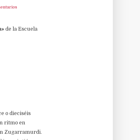
entarios
a»
de la Escuela
e o dieciséis
n ritmo en
an Zugarramurdi.