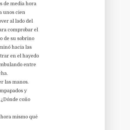
ás de media hora
 a unos cien
ver al lado del
ara comprobar el
no de su sobrino
minó hacia las
ntrar en el hayedo
ambulando entre
cha.
er las manos.
 empapados y
! ¿Dónde coño
e ahora mismo qué