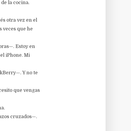
 de la cocina.
s otra vez en el
as veces que he
abras—. Estoy en
el iPhone. Mi
kBerry—. Y no te
ecesito que vengas
na.
razos cruzados—.