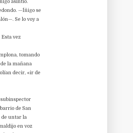
igo asintió.
edondo. —Íñigo se
alón—. Se lo voy a
 Esta vez
Pamplona, tomando
s de la mañana
lían decir, «ir de
 subinspector
 barrio de San
 de untar la
maldijo en voz