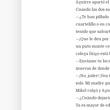
Aguirre apartó el 
Cuando las dos sa
—¿Te han pillado 
cuartelillo o en c
tenido que salvart
—¡Que le den por
un puto monte cer
colega Íñigo está 
—Envíame tu loca
muevas de donde e
—¡No, joder! ¡Ven
solo. Mi madre qu
Mikel colgó y Agui
—¿Cuándo dejarás 
Ya es mayor de ed