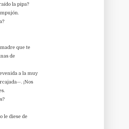
aído la pipa?
 empujón.
a?
 madre que te
anas de
revenida a la muy
arcajada—. ¡Nos
es.
s?
o le diese de