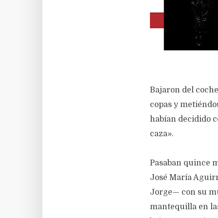
Bajaron del coche
copas y metiéndos
habían decidido co
caza».
Pasaban quince mi
José María Aguirr
Jorge— con su muj
mantequilla en la