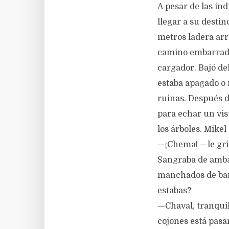
A pesar de las in
llegar a su desti
metros ladera arr
camino embarrado
cargador. Bajó del
estaba apagado o 
ruinas. Después d
para echar un vi
los árboles. Mikel
—¡Chema! —le grit
Sangraba de ambas
manchados de barr
estabas?
—Chaval, tranquil
cojones está pasa