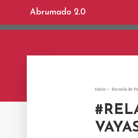
This site uses cookies from Google to d
Abrumado 2.0
are shared with Google along with perf
statistics, and to detect and address a
Inicio
Escuela de Fa
#REL
VAYA