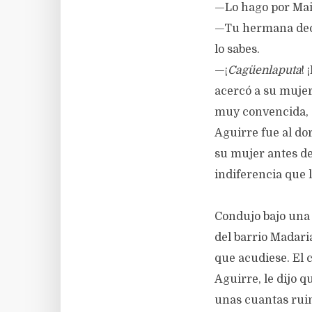
—Lo hago por Mait
—Tu hermana decid
lo sabes.
—¡
Cagüenlaputa
! 
acercó a su mujer
muy convencida, a
Aguirre fue al dor
su mujer antes de
indiferencia que l
Condujo bajo una 
del barrio Madari
que acudiese. El 
Aguirre, le dijo 
unas cuantas ruin