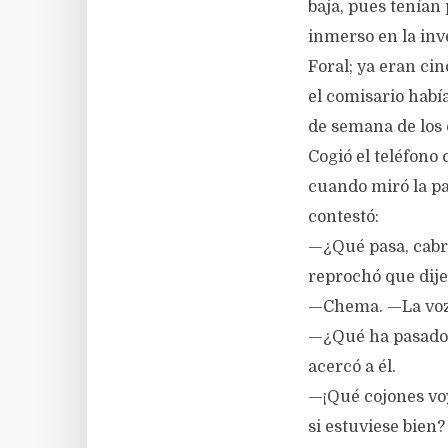
baja, pues tenían 
inmerso en la inve
Foral; ya eran ci
el comisario habí
de semana de los 
Cogió el teléfono
cuando miró la pan
contestó:
—¿Qué pasa, cabro
reprochó que dije
—Chema. —La voz d
—¿Qué ha pasado? 
acercó a él.
—¡Qué cojones voy 
si estuviese bien?