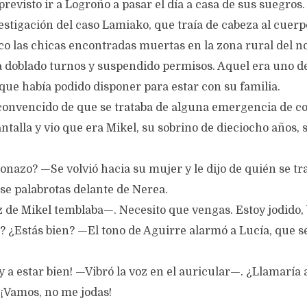
previsto ir a Logroño a pasar el día a casa de sus suegros
stigación del caso Lamiako, que traía de cabeza al cuerpo
nco las chicas encontradas muertas en la zona rural del n
a doblado turnos y suspendido permisos. Aquel era uno de
que había podido disponer para estar con su familia.
 convencido de que se trataba de alguna emergencia de c
talla y vio que era Mikel, su sobrino de dieciocho años, s
nazo? —Se volvió hacia su mujer y le dijo de quién se tra
se palabrotas delante de Nerea.
e Mikel temblaba—. Necesito que vengas. Estoy jodido, b
¿Estás bien? —El tono de Aguirre alarmó a Lucía, que se
a estar bien! —Vibró la voz en el auricular—. ¿Llamaría a m
 ¡Vamos, no me jodas!