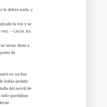
o le debes nada, y
alzado la voz y se
a vez. —Lucía, no
ar setas. Besó a
 gesto de
 paró en un bar
le había pedido
alla del móvil de
a solo quedaban
derse.