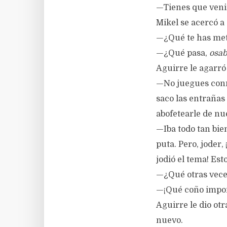
—Tienes que venir
Mikel se acercó a
—¿Qué te has meti
—¿Qué pasa,
osa
Aguirre le agarró
—No juegues conm
saco las entrañas
abofetearle de nue
—Iba todo tan bie
puta. Pero, joder,
jodió el tema! Est
—¿Qué otras vece
—¡Qué coño impor
Aguirre le dio otr
nuevo.