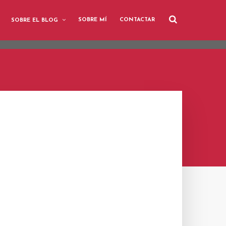
user-agent
SOBRE MÍ
CONTACTAR
SOBRE EL BLOG
rate usage
LEARN MORE
GOT IT
E